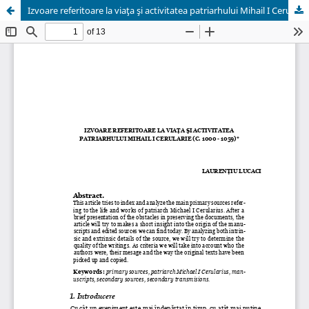
Izvoare referitoare la viaţa şi activitatea patriarhului Mihail I Cerularie (c. 1000 - 1059)